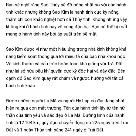
Bạn sẽ nghĩ rằng Sao Thủy sẽ độ nóng nhất so với các hành
tinh khác nhưng không Sao Kim là hành tinh cực kỳ nóng,
thậm chí còn khắc nghiệt hơn cả Thủy tinh. Không những vậy,
không khí ở hành tinh này vô cùng độc hại. Bạn có thể bị mất
mạng ở hành tinh này bởi áp suất trên bề mặt.
Sao Kim được ví như một hiệu ứng trong nhà kính không khả
năng kiểm soát thông qua lời miêu tả của các nhà khoa học.
Về kích thước và cấu trúc hoàn toàn khá giống với Trái Đất
như lại sở hữu bầu khí quyển cực kỳ độc hại và dày đặc. Bên
cạnh đó Sao Kim quay rất chậm và ngược hướng với tất cả
hành tinh khác.
Được những người La Mã và người Hy Lạp cổ đại đang phát
hiện ra qua con mắt thường. Tên của hành tinh lấy từ tên nữ
thần của tình yêu và sắc đẹp ở La Mã. Đường kính của hành
tinh là 12.104 km, quỹ đạo chuyển động có 225 ngày trên Trái
Đất và 1 ngày Thủy tinh bằng 241 ngày ở Trái Đất.