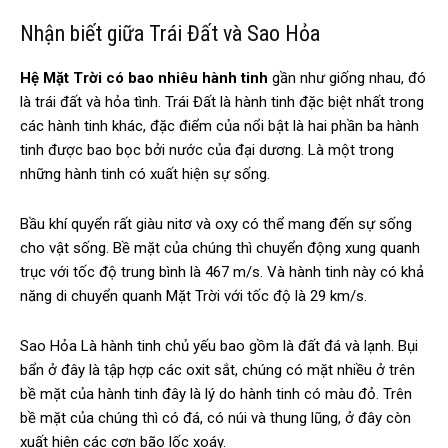
Nhận biết giữa Trái Đất và Sao Hỏa
Hệ Mặt Trời có bao nhiêu hành tinh
gần như giống nhau, đó
là trái đất và hỏa tình. Trái Đất là hành tinh đặc biệt nhất trong
các hành tinh khác, đặc điểm của nổi bật là hai phần ba hành
tinh được bao bọc bởi nước của đại dương. Là một trong
những hành tinh có xuất hiện sự sống.
Bầu khí quyển rất giàu nitơ và oxy có thể mang đến sự sống
cho vật sống. Bề mặt của chúng thì chuyển động xung quanh
trục với tốc độ trung bình là 467 m/s. Và hành tinh này có khả
năng di chuyển quanh Mặt Trời với tốc độ là 29 km/s.
Sao Hỏa Là hành tinh chủ yếu bao gồm là đất đá và lạnh. Bụi
bẩn ở đây là tập hợp các oxit sắt, chúng có mặt nhiều ở trên
bề mặt của hành tinh đây là lý do hành tinh có màu đỏ. Trên
bề mặt của chúng thì có đá, có núi và thung lũng, ở đây còn
xuất hiện các cơn bão lốc xoáy.