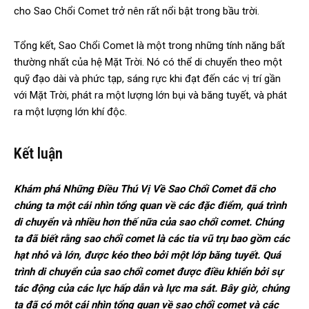
cho Sao Chổi Comet trở nên rất nổi bật trong bầu trời.
Tổng kết, Sao Chổi Comet là một trong những tính năng bất
thường nhất của hệ Mặt Trời. Nó có thể di chuyển theo một
quỹ đạo dài và phức tạp, sáng rực khi đạt đến các vị trí gần
với Mặt Trời, phát ra một lượng lớn bụi và băng tuyết, và phát
ra một lượng lớn khí độc.
Kết luận
Khám phá Những Điều Thú Vị Về Sao Chổi Comet đã cho
chúng ta một cái nhìn tổng quan về các đặc điểm, quá trình
di chuyển và nhiều hơn thế nữa của sao chổi comet. Chúng
ta đã biết rằng sao chổi comet là các tia vũ trụ bao gồm các
hạt nhỏ và lớn, được kéo theo bởi một lớp băng tuyết. Quá
trình di chuyển của sao chổi comet được điều khiển bởi sự
tác động của các lực hấp dẫn và lực ma sát. Bây giờ, chúng
ta đã có một cái nhìn tổng quan về sao chổi comet và các