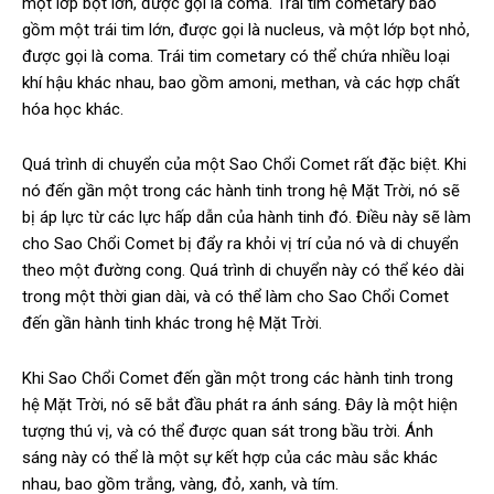
một lớp bọt lớn, được gọi là coma. Trái tim cometary bao
gồm một trái tim lớn, được gọi là nucleus, và một lớp bọt nhỏ,
được gọi là coma. Trái tim cometary có thể chứa nhiều loại
khí hậu khác nhau, bao gồm amoni, methan, và các hợp chất
hóa học khác.
Quá trình di chuyển của một Sao Chổi Comet rất đặc biệt. Khi
nó đến gần một trong các hành tinh trong hệ Mặt Trời, nó sẽ
bị áp lực từ các lực hấp dẫn của hành tinh đó. Điều này sẽ làm
cho Sao Chổi Comet bị đẩy ra khỏi vị trí của nó và di chuyển
theo một đường cong. Quá trình di chuyển này có thể kéo dài
trong một thời gian dài, và có thể làm cho Sao Chổi Comet
đến gần hành tinh khác trong hệ Mặt Trời.
Khi Sao Chổi Comet đến gần một trong các hành tinh trong
hệ Mặt Trời, nó sẽ bắt đầu phát ra ánh sáng. Đây là một hiện
tượng thú vị, và có thể được quan sát trong bầu trời. Ánh
sáng này có thể là một sự kết hợp của các màu sắc khác
nhau, bao gồm trắng, vàng, đỏ, xanh, và tím.