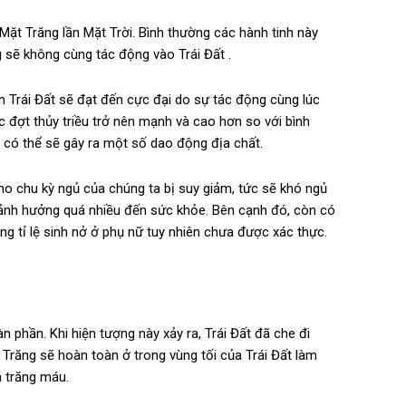
 Mặt Trăng lần Mặt Trời. Bình thường các hành tinh này
 sẽ không cùng tác động vào Trái Đất .
rên Trái Đất sẽ đạt đến cực đại do sự tác động cùng lúc
c đợt thủy triều trở nên mạnh và cao hơn so với bình
có thể sẽ gây ra một số dao động địa chất.
cho chu kỳ ngủ của chúng ta bị suy giảm, tức sẽ khó ngủ
 ảnh hưởng quá nhiều đến sức khỏe. Bên cạnh đó, còn có
ng tỉ lệ sinh nở ở phụ nữ tuy nhiên chưa được xác thực.
n phần. Khi hiện tượng này xảy ra, Trái Đất đã che đi
Trăng sẽ hoàn toàn ở trong vùng tối của Trái Đất làm
à trăng máu.