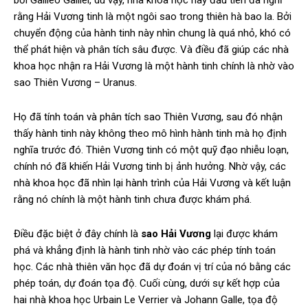
bởi Galileo Galilei, dù vậy, nhà khoa học này đầu tiên đã nghĩ
rằng Hải Vương tinh là một ngôi sao trong thiên hà bao la. Bởi
chuyển động của hành tinh này nhìn chung là quá nhỏ, khó có
thể phát hiện và phân tích sâu được. Và điều đã giúp các nhà
khoa học nhận ra Hải Vương là một hành tinh chính là nhờ vào
sao Thiên Vương – Uranus.
Họ đã tính toán và phân tích sao Thiên Vương, sau đó nhận
thấy hành tinh này không theo mô hình hành tinh mà họ định
nghĩa trước đó. Thiên Vương tinh có một quỹ đạo nhiễu loạn,
chính nó đã khiến Hải Vương tinh bị ảnh hưởng. Nhờ vậy, các
nhà khoa học đã nhìn lại hành trình của Hải Vương và kết luận
rằng nó chính là một hành tinh chưa được khám phá.
Điều đặc biệt ở đây chính là
sao Hải Vương
lại được khám
phá và khẳng định là hành tinh nhờ vào các phép tính toán
học. Các nhà thiên văn học đã dự đoán vị trí của nó bằng các
phép toán, dự đoán tọa độ. Cuối cùng, dưới sự kết hợp của
hai nhà khoa học Urbain Le Verrier và Johann Galle, tọa độ