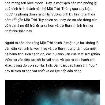
hóa mang tên Nice model. Đây là một kịch bản mô phỏng lại
quá trình hình thành nên hệ Mặt Trời. Thông qua suy luận,
người ta phỏng đoán rằng Hải Vương tinh khi hình thành đã
nằm rất gần Mặt Trời. Tuy nhiên sau này, do sự tác động của
vũ trụ mà nó đã trôi đi ra xa hơn và trở thành hành tinh xa
nhất như hiện nay.
Người ta còn cho rằng Mặt Trời chính là một cục bụi khổng lồ,
dần dần kết tinh lại với nhau và trở thành trung tâm của một
hệ hành tinh. Bên cạnh đó, các bụi tinh vân của Mặt Trời (phần
thừa ra) vẫn tiếp tục kết lại với nhau và tạo ra các hành tinh
khác, trong đó có sao Hải Tinh. Dần dần, các hành tinh “con”
này tự tích tụ các vật chất và có lực hấp dẫn riêng.