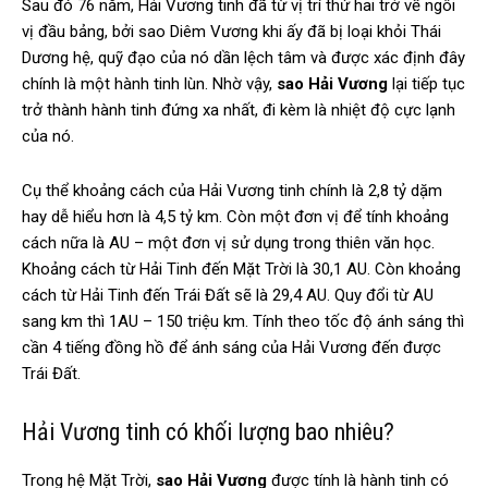
Sau đó 76 năm, Hải Vương tinh đã từ vị trí thứ hai trở về ngôi
vị đầu bảng, bởi sao Diêm Vương khi ấy đã bị loại khỏi Thái
Dương hệ, quỹ đạo của nó dần lệch tâm và được xác định đây
chính là một hành tinh lùn. Nhờ vậy,
sao Hải Vương
lại tiếp tục
trở thành hành tinh đứng xa nhất, đi kèm là nhiệt độ cực lạnh
của nó.
Cụ thể khoảng cách của Hải Vương tinh chính là 2,8 tỷ dặm
hay dễ hiểu hơn là 4,5 tỷ km. Còn một đơn vị để tính khoảng
cách nữa là AU – một đơn vị sử dụng trong thiên văn học.
Khoảng cách từ Hải Tinh đến Mặt Trời là 30,1 AU. Còn khoảng
cách từ Hải Tinh đến Trái Đất sẽ là 29,4 AU. Quy đổi từ AU
sang km thì 1AU – 150 triệu km. Tính theo tốc độ ánh sáng thì
cần 4 tiếng đồng hồ để ánh sáng của Hải Vương đến được
Trái Đất.
Hải Vương tinh có khối lượng bao nhiêu?
Trong hệ Mặt Trời,
sao Hải Vương
được tính là hành tinh có