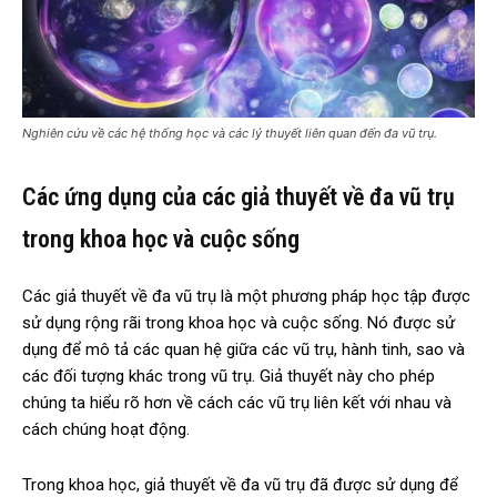
Nghiên cứu về các hệ thống học và các lý thuyết liên quan đến đa vũ trụ.
Các ứng dụng của các giả thuyết về đa vũ trụ
trong khoa học và cuộc sống
Các giả thuyết về đa vũ trụ là một phương pháp học tập được
sử dụng rộng rãi trong khoa học và cuộc sống. Nó được sử
dụng để mô tả các quan hệ giữa các vũ trụ, hành tinh, sao và
các đối tượng khác trong vũ trụ. Giả thuyết này cho phép
chúng ta hiểu rõ hơn về cách các vũ trụ liên kết với nhau và
cách chúng hoạt động.
Trong khoa học, giả thuyết về đa vũ trụ đã được sử dụng để