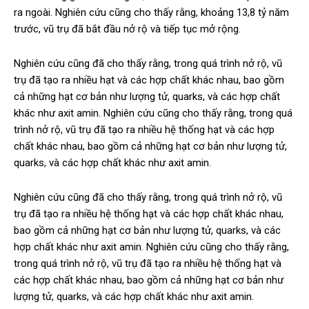
ra ngoài. Nghiên cứu cũng cho thấy rằng, khoảng 13,8 tỷ năm
trước, vũ trụ đã bắt đầu nở rộ và tiếp tục mở rộng.
Nghiên cứu cũng đã cho thấy rằng, trong quá trình nở rộ, vũ
trụ đã tạo ra nhiều hạt và các hợp chất khác nhau, bao gồm
cả những hạt cơ bản như lượng tử, quarks, và các hợp chất
khác như axit amin. Nghiên cứu cũng cho thấy rằng, trong quá
trình nở rộ, vũ trụ đã tạo ra nhiều hệ thống hạt và các hợp
chất khác nhau, bao gồm cả những hạt cơ bản như lượng tử,
quarks, và các hợp chất khác như axit amin.
Nghiên cứu cũng đã cho thấy rằng, trong quá trình nở rộ, vũ
trụ đã tạo ra nhiều hệ thống hạt và các hợp chất khác nhau,
bao gồm cả những hạt cơ bản như lượng tử, quarks, và các
hợp chất khác như axit amin. Nghiên cứu cũng cho thấy rằng,
trong quá trình nở rộ, vũ trụ đã tạo ra nhiều hệ thống hạt và
các hợp chất khác nhau, bao gồm cả những hạt cơ bản như
lượng tử, quarks, và các hợp chất khác như axit amin.