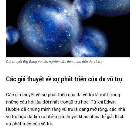
Giả thuyết Big Bang và các nghiên cứu liên quan đến đa vũ trụ
Các giả thuyết về sự phát triển của đa vũ trụ
Các giả thuyết về sự phát triển của đa vũ trụ là một trong
những câu hỏi lâu đời nhất trongũ trụ học. Từ khi Edwin
Hubble đã chứng minh rằng vũ trụ là đang mở rộng, các nhà
vũ trụ học đã tìm ra nhiều giả thuyết khác nhau để giải thích
sự phát triển của vũ trụ.