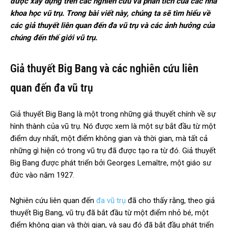
được xây dựng trên các nghiên cứu và phân tích của các nhà
khoa học vũ trụ. Trong bài viết này, chúng ta sẽ tìm hiểu về
các giả thuyết liên quan đến đa vũ trụ và các ảnh hưởng của
chúng đến thế giới vũ trụ.
Giả thuyết Big Bang và các nghiên cứu liên
quan đến đa vũ trụ
Giả thuyết Big Bang là một trong những giả thuyết chính về sự
hình thành của vũ trụ. Nó được xem là một sự bắt đầu từ một
điểm duy nhất, một điểm không gian và thời gian, mà tất cả
những gì hiện có trong vũ trụ đã được tạo ra từ đó. Giả thuyết
Big Bang được phát triển bởi Georges Lemaître, một giáo sư
đức vào năm 1927.
Nghiên cứu liên quan đến
đa vũ trụ
đã cho thấy rằng, theo giả
thuyết Big Bang, vũ trụ đã bắt đầu từ một điểm nhỏ bé, một
điểm không gian và thời gian, và sau đó đã bắt đầu phát triển