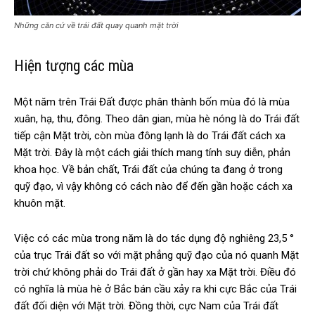
Những căn cứ về trái đất quay quanh mặt trời
Hiện tượng các mùa
Một năm trên Trái Đất được phân thành bốn mùa đó là mùa
xuân, hạ, thu, đông. Theo dân gian, mùa hè nóng là do Trái đất
tiếp cận Mặt trời, còn mùa đông lạnh là do Trái đất cách xa
Mặt trời. Đây là một cách giải thích mang tính suy diễn, phản
khoa học. Về bản chất, Trái đất của chúng ta đang ở trong
quỹ đạo, vì vậy không có cách nào để đến gần hoặc cách xa
khuôn mặt.
Việc có các mùa trong năm là do tác dụng độ nghiêng 23,5 °
của trục Trái đất so với mặt phẳng quỹ đạo của nó quanh Mặt
trời chứ không phải do Trái đất ở gần hay xa Mặt trời. Điều đó
có nghĩa là mùa hè ở Bắc bán cầu xảy ra khi cực Bắc của Trái
đất đối diện với Mặt trời. Đồng thời, cực Nam của Trái đất