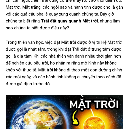
chỉ cần ngước lên là ai cũng có thể thấy rõ. Vào thời điểm đó,
Mặt trời, Mặt trăng, các ngôi sao và hành tinh được cho là gắn
với các quả cầu pha lê quay xung quanh chúng ta. Bây giờ
chúng ta biết rằng
Trái đất quay quanh Mặt trời
, nhưng làm
sao chúng ta biết được điều này?
Trong thiên văn học, việc đặt Mặt trời được ở vị trí Hệ Mặt trời
được gọi là nhật tâm, trong khi đặt Trái đất ở trung tâm được
gọi là địa tâm. Khi các nhà thiên văn dành nhiều thời gian hơn
để nghiên cứu bầu trời, họ nhận ra rằng mô hình này không
khớp với thực tế. Mặt trời không đi theo một con đường chính
xác mỗi ngày, và các hành tinh không di chuyển theo cách đã
được giả định trước đó.