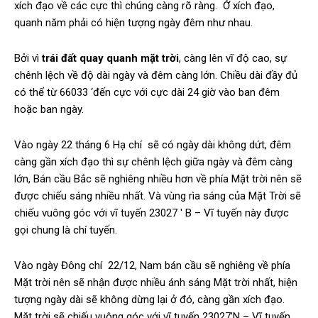
xích đạo về các cực thì chúng càng rõ ràng. Ở xích đạo,
quanh năm phải có hiện tượng ngày đêm như nhau.
Bởi vì
trái đất quay quanh mặt trời
, càng lên vĩ độ cao, sự
chênh lệch về độ dài ngày và đêm càng lớn. Chiều dài đầy đủ
có thể từ 66033 ‘đến cực với cực dài 24 giờ vào ban đêm
hoặc ban ngày.
Vào ngày 22 tháng 6 Hạ chí sẽ có ngày dài không dứt, đêm
càng gần xích đạo thì sự chênh lệch giữa ngày và đêm càng
lớn, Bán cầu Bắc sẽ nghiêng nhiều hơn về phía Mặt trời nên sẽ
được chiếu sáng nhiều nhất. Và vùng rìa sáng của Mặt Trời sẽ
chiếu vuông góc với vĩ tuyến 23027 ′ B – Vĩ tuyến này được
gọi chung là chí tuyến.
Vào ngày Đông chí 22/12, Nam bán cầu sẽ nghiêng về phía
Mặt trời nên sẽ nhận được nhiều ánh sáng Mặt trời nhất, hiện
tượng ngày dài sẽ không dừng lại ở đó, càng gần xích đạo.
Mặt trời sẽ chiếu vuông góc với vĩ tuyến 23027’N – Vĩ tuyến