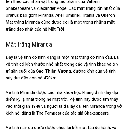
tên theo các nhân vật trong tác phẩm của William
Shakespeare và Alexander Pope. Các mặt trăng lớn nhất của
Uranus bao gồm Miranda, Ariel, Umbriel, Titania và Oberon.
Mặt trăng Miranda cũng được coi là một trong những mặt
trăng đẹp nhất của hệ Mặt Trời.
Mặt trăng Miranda
Đây là vệ tinh có hình dạng là một mặt trăng có hình cầu. Là
vệ tinh có kích thước nhỏ nhất trong các vệ tinh khác và ở vị
trí gần cuối của
Sao Thiên Vương
, đường kính của vệ tinh
này đạt đến con số 470km.
Vệ tinh Miranda được các nhà khoa học khẳng định đây địa
điểm kỳ lạ nhất trong hệ mặt trời. Vệ tinh này được tìm thấy
vào thời gian 1948 và người ta đã lấy cái tên Miranda trong vở
kịch nổi tiếng là The Tempest của tác giả Shakespeare.
Vệ tinh này đã được được chụp lại bởi một tàu du hành, và