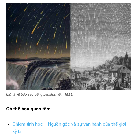
Mô tả về bão sao băng Leonids năm 1833.
Có thể bạn quan tâm:
Chiêm tinh học – Nguồn gốc và sự vận hành của thế giới
kỳ bí