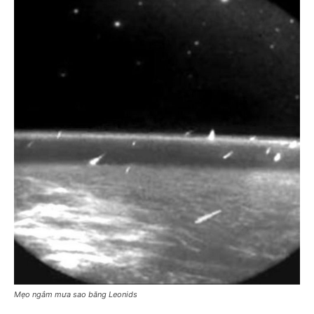
Mẹo ngắm mưa sao băng Leonids