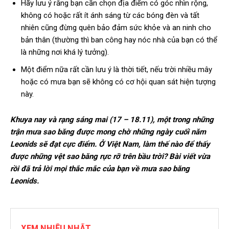
Hãy lưu ý rằng bạn cần chọn địa điểm có góc nhìn rộng,
không có hoặc rất ít ánh sáng từ các bóng đèn và tất
nhiên cũng đừng quên bảo đảm sức khỏe và an ninh cho
bản thân (thường thì ban công hay nóc nhà của bạn có thể
là những nơi khá lý tưởng).
Một điểm nữa rất cần lưu ý là thời tiết, nếu trời nhiều mây
hoặc có mưa bạn sẽ không có cơ hội quan sát hiện tượng
này.
Khuya nay và rạng sáng mai (17 – 18.11), một trong những
trận mưa sao băng được mong chờ những ngày cuối năm
Leonids sẽ đạt cực điểm. Ở Việt Nam, làm thế nào để thấy
được những vệt sao băng rực rỡ trên bầu trời? Bài viết vừa
rồi đã trả lời mọi thắc mắc của bạn về mưa sao băng
Leonids.
XEM NHIỀU NHẤT