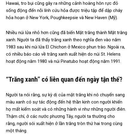
Hawaii, tro bụi cũng gây ra những cảnh hoàng hôn rực đỏ
sống động đến nỗi lính cứu hỏa được triệu tập để dập cháy
hỏa hoạn ở New York, Poughkeepsie và New Haven (Mỹ).
Nhiều núi lửa nhỏ hơn cũng đã biến Mặt trăng thành Mặt trăng
xanh. Người ta đã thấy trăng xanh theo nghĩa đen vào năm
1983 sau khi núi lửa El Chichon ở Mexico phun trào. Ngoài ra,
có nhiều báo cáo về trăng xanh xuất hiện do núi St. Helens
hoạt động năm 1980 và núi Pinatubo hoạt động năm 1991.
“Trăng xanh” có liên quan đến ngày tận thế?
Người ta nói rằng, sự kỳ dị của mặt trăng khi nó chuyển sang
màu xanh có sự tác động đến hệ thần kinh con người khiến
họ mất kiểm soát và có những hành vi như những người điên.
Thậm chí, ở các nước phương Tây, người ta thường cho
rằng, người sói xuất hiện ở lần trăng tròn thứ hai trong cùng
một tháng.